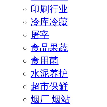
印刷行业
冷库冷藏
屠宰
食品果蔬
食用菌
水泥养护
超市保鲜
烟厂 烟站