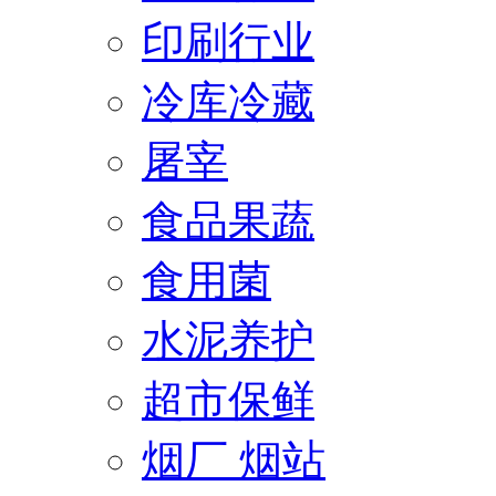
印刷行业
冷库冷藏
屠宰
食品果蔬
食用菌
水泥养护
超市保鲜
烟厂 烟站