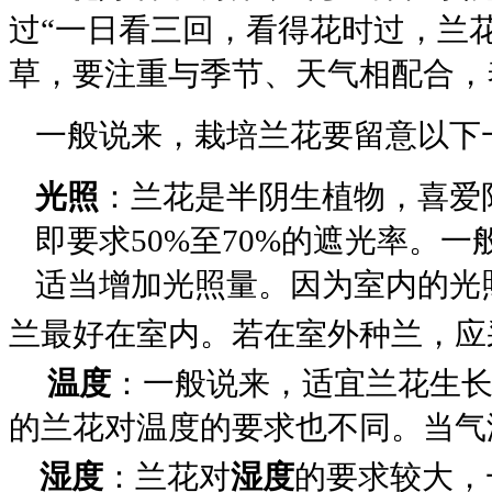
过
“
一日看三回，看得花时过，兰
草，要注重与季节、天气相配合，
一般说来，栽培兰花要留意以下
光照
：兰花是半阴生植物，喜爱
即要求
50%
至
70%
的遮光率。一
适当增加光照量。因为室内的光
兰最好在室内。若在室外种兰，应
温度
：一般说来，适宜兰花生
的兰花对温度的要求也不同。当气
湿度
：兰花对
湿度
的要求较大，