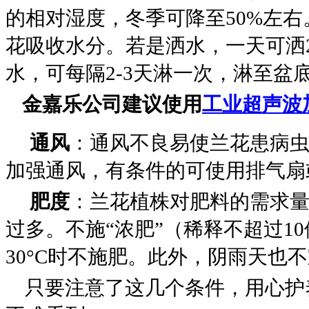
的相对湿度，冬季可降至
50%
左右
花吸收水分。若是洒水，一天可洒
水，可每隔
2-3
天淋一次，淋至盆
金嘉乐公司建议使用
工业超声波
通风
：通风不良易使兰花患病
加强通风，有条件的可使用排气扇
肥度
：兰花植株对肥料的需求
过多。不施
“
浓肥
”
（稀释不超过
10
30°C
时不施肥。此外，阴雨天也不
只要注意了这几个条件，用心护