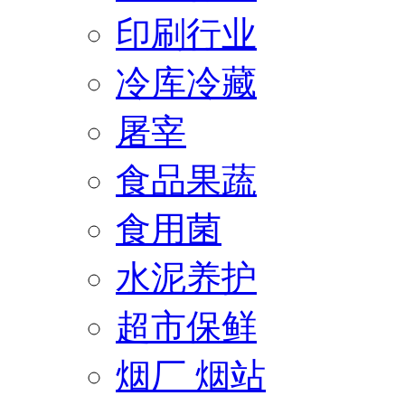
印刷行业
冷库冷藏
屠宰
食品果蔬
食用菌
水泥养护
超市保鲜
烟厂 烟站