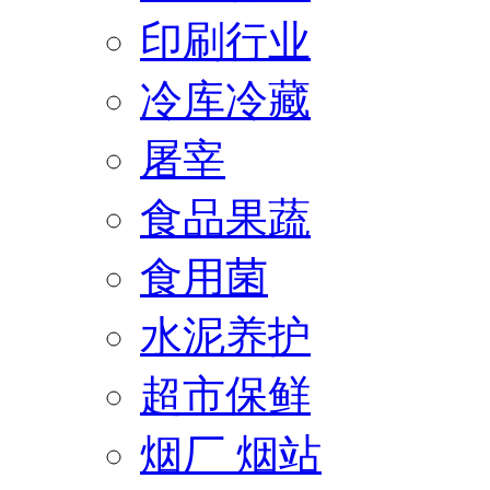
印刷行业
冷库冷藏
屠宰
食品果蔬
食用菌
水泥养护
超市保鲜
烟厂 烟站